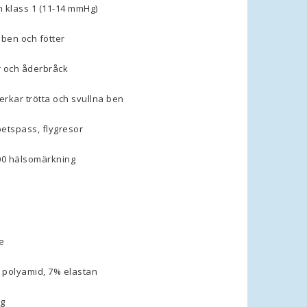
 klass 1 (11-14 mmHg)
 ben och fötter
 och åderbråck
erkar trötta och svullna ben
betspass, flygresor
0 hälsomärkning
de
% polyamid, 7% elastan
ng