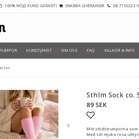
100% NÖJD KUND GARANTI
SNABBA LEVERANSER
08-7150223 
TRUMPOR
KUNDTJÄNST
OM OSS
FAQ
VILLKOR & INFO
ärtan
Sthlm Sock co.
89 SEK
Lägg till i fav
Möt stödstrumporna som gö
Med sitt mjuka rosa uttry