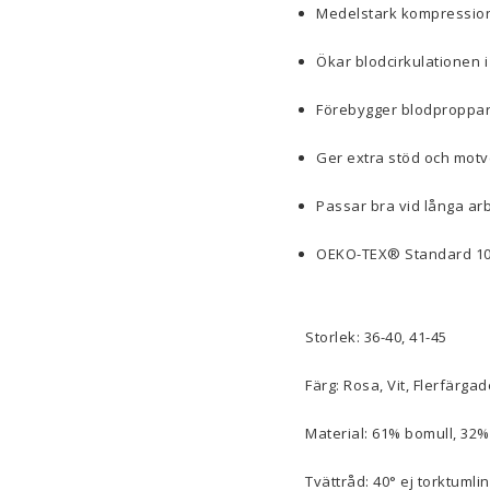
Medelstark kompression
Ökar blodcirkulationen i
Förebygger blodproppar
Ger extra stöd och motv
Passar bra vid långa ar
OEKO-TEX® Standard 10
Storlek: 36-40, 41-45
Färg: Rosa, Vit, Flerfärga
Material: 61% bomull, 32
Tvättråd: 40° ej torktumli