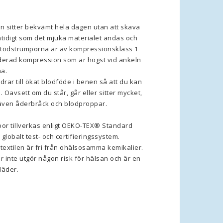
 sitter bekvämt hela dagen utan att skava 
mtidigt som det mjuka materialet andas och 
 Stödstrumporna är av kompressionsklass 1 
derad kompression som är högst vid ankeln 
a. 
ar till ökat blodföde i benen så att du kan 
 Oavsett om du står, går eller sitter mycket, 
även åderbråck och blodproppar.
or tillverkas enligt OEKO-TEX® Standard 
lobalt test- och certifieringssystem. 
 textilen är fri från ohälsosamma kemikalier. 
er inte utgör någon risk för hälsan och är en 
läder.