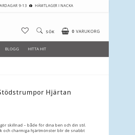
VARDAGAR 9-13
HÄMTLAGER I NACKA
0
VARUKORG
SÖK
BLOGG
HITTA HIT
 Stödstrumpor Hjärtan
oritlistan
r skillnad – både för dina ben och din stil.
ck och charmiga hjärtmönster blir de snabbt