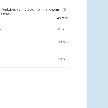
 funktion, komfort och feminin charm – för
 extra..
Läs mer...
k
Pris
89 SEK
89 SEK