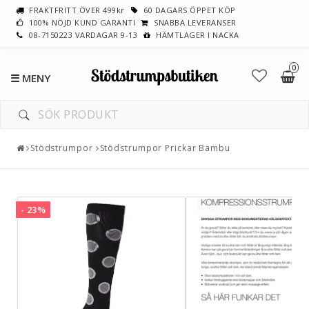
FRAKTFRITT ÖVER 499kr
60 DAGARS ÖPPET KÖP
100% NÖJD KUND GARANTI
SNABBA LEVERANSER
08-7150223 VARDAGAR 9-13
HÄMTLAGER I NACKA
0
Toggle
navigation
Stödstrumpor
Stödstrumpor Prickar Bambu
- 23%