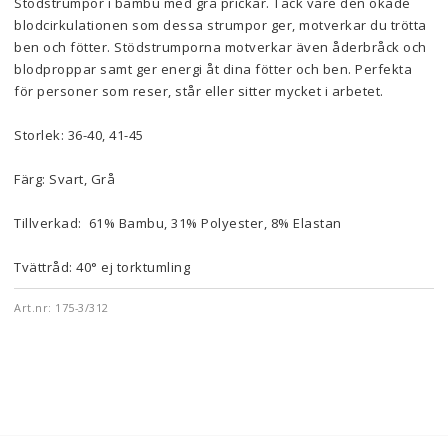
Stödstrumpor i bambu med grå prickar. Tack vare den ökade 
blodcirkulationen som dessa strumpor ger, motverkar du trötta 
ben och fötter. Stödstrumporna motverkar även åderbråck och 
blodproppar samt ger energi åt dina fötter och ben. Perfekta 
för personer som reser, står eller sitter mycket i arbetet.
Storlek: 36-40, 41-45
Färg: Svart, Grå
Tillverkad:  61% Bambu, 31% Polyester, 8% Elastan
Tvättråd: 40° ej torktumling
Art.nr: 175-3/312